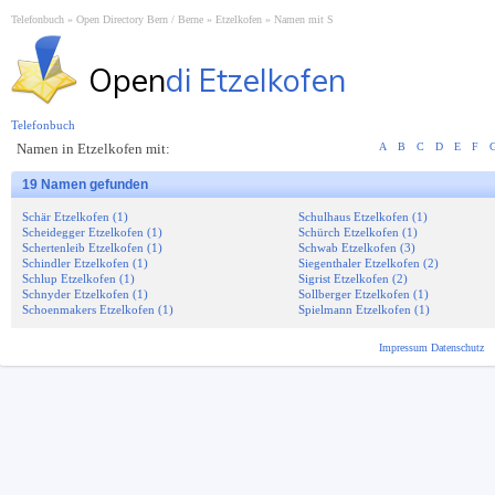
Telefonbuch
Open Directory Bern / Berne
Etzelkofen
Namen mit S
Open
di Etzelkofen
Telefonbuch
Namen in Etzelkofen mit:
A
B
C
D
E
F
19 Namen gefunden
Schär Etzelkofen (1)
Schulhaus Etzelkofen (1)
Scheidegger Etzelkofen (1)
Schürch Etzelkofen (1)
Schertenleib Etzelkofen (1)
Schwab Etzelkofen (3)
Schindler Etzelkofen (1)
Siegenthaler Etzelkofen (2)
Schlup Etzelkofen (1)
Sigrist Etzelkofen (2)
Schnyder Etzelkofen (1)
Sollberger Etzelkofen (1)
Schoenmakers Etzelkofen (1)
Spielmann Etzelkofen (1)
Impressum
Datenschutz