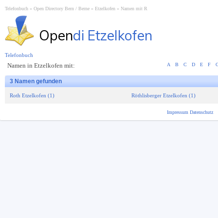
Telefonbuch
Open Directory Bern / Berne
Etzelkofen
Namen mit R
Open
di Etzelkofen
Telefonbuch
Namen in Etzelkofen mit:
A
B
C
D
E
F
3 Namen gefunden
Roth Etzelkofen (1)
Röthlisberger Etzelkofen (1)
Impressum
Datenschutz