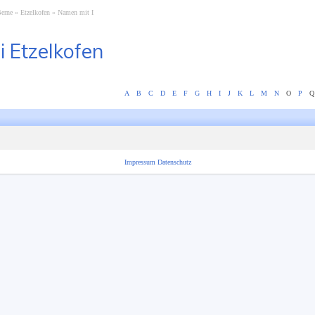
Berne
Etzelkofen
Namen mit I
i Etzelkofen
A
B
C
D
E
F
G
H
I
J
K
L
M
N
O
P
Q
Impressum
Datenschutz