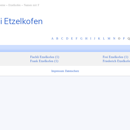
Berne
Etzelkofen
Namen mit F
i Etzelkofen
A
B
C
D
E
F
G
H
I
J
K
L
M
N
O
P
Q
Fischli Etzelkofen (1)
Frei Etzelkofen (1)
Frank Etzelkofen (1)
Friederich Etzelkofe
Impressum
Datenschutz